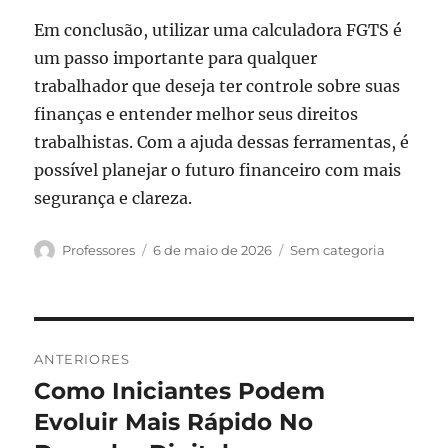
Em conclusão, utilizar uma calculadora FGTS é
um passo importante para qualquer
trabalhador que deseja ter controle sobre suas
finanças e entender melhor seus direitos
trabalhistas. Com a ajuda dessas ferramentas, é
possível planejar o futuro financeiro com mais
segurança e clareza.
Autor
Publicado
Categorias
Professores
6 de maio de 2026
Sem categoria
em
Navegação
ANTERIORES
de
Como Iniciantes Podem
Post
anterior:
Evoluir Mais Rápido No
Post